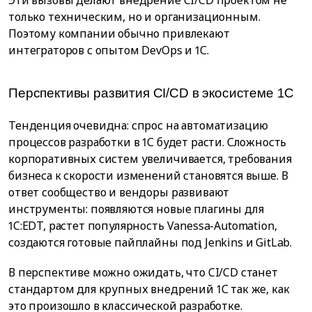
Эти вызовы делают внедрение CI/CD проектом не
только техническим, но и организационным.
Поэтому компании обычно привлекают
интеграторов с опытом DevOps и 1С.
Перспективы развития CI/CD в экосистеме 1С
Тенденция очевидна: спрос на автоматизацию
процессов разработки в 1С будет расти. Сложность
корпоративных систем увеличивается, требования
бизнеса к скорости изменений становятся выше. В
ответ сообщество и вендоры развивают
инструменты: появляются новые плагины для
1C:EDT, растет популярность Vanessa-Automation,
создаются готовые пайплайны под Jenkins и GitLab.
В перспективе можно ожидать, что CI/CD станет
стандартом для крупных внедрений 1С так же, как
это произошло в классической разработке.