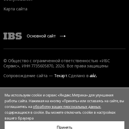
Карта сайта
Основной сайт
© Общество с ограниченной ответственностью «ИБС
Сервис», ИНН 7735605870, 2026. Все права защищены
Сопровождение сайта
—
Текарт
.
Сделано в
Мы используем cookie и сервис «Яндекс.Метрика» для улучшения
работы сайта. Нажимая на кнопку «Принять» или оставаясь на сайте, вы
соглашаетесь на
обработку ваших персональных данных
,
содержащихся в cookie. Вы можете отключить cookie в настройках
вашего браузера
Принять