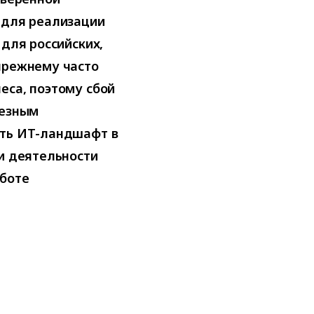
 для реализации
 для российских,
прежнему часто
еса, поэтому сбой
ьезным
ить ИТ-ландшафт в
и деятельности
аботе