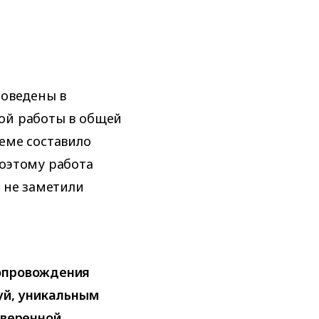
роведены в
ой работы в общей
еме составило
поэтому работа
и не заметили
опровождения
уй, уникальным
оверенной