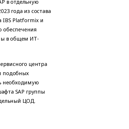
AP в отдельную
023 года из состава
IBS Platformix и
о обеспечения
ны в общем ИТ-
сервисного центра
и подобных
ть необходимую
дшафта SAP группы
тдельный ЦОД.