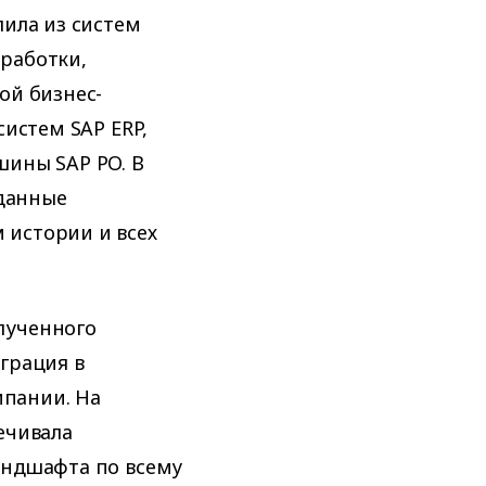
лила из систем
работки,
ой бизнес-
систем SAP ERP,
шины SAP PO. В
 данные
 истории и всех
лученного
грация в
пании. На
ечивала
андшафта по всему