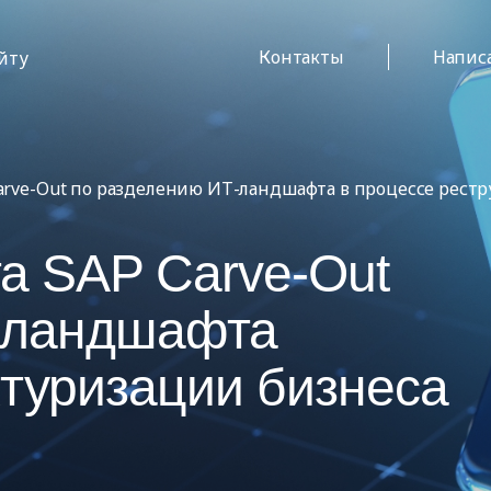
Контакты
Напис
айту
arve-Out по разделению ИТ-ландшафта в процессе рест
а SAP Carve-Out
-ландшафта
ктуризации бизнеса