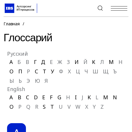
+7 (495) 967-80-80
Главная
/
Глоссарий
Русский
А
Б
В
Г
Д
Е
Ж
З
И
Й
К
Л
М
Н
О
П
Р
С
Т
У
Ф
Х
Ц
Ч
Ш
Щ
Ъ
Ы
Ь
Э
Ю
Я
English
A
B
C
D
E
F
G
H
I
J
K
L
M
N
O
P
Q
R
S
T
U
V
W
X
Y
Z