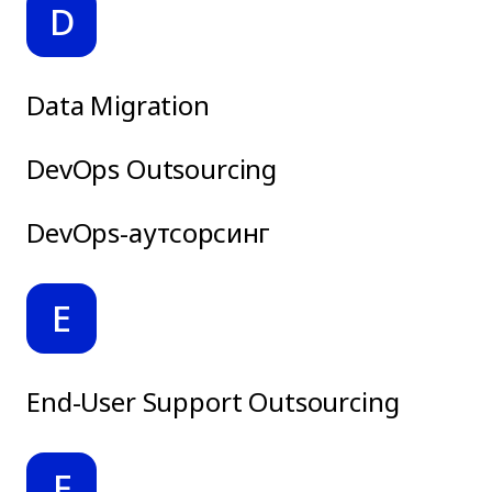
D
Data Migration
DevOps Outsourcing
DevOps-аутсорсинг
E
End-User Support Outsourcing
F