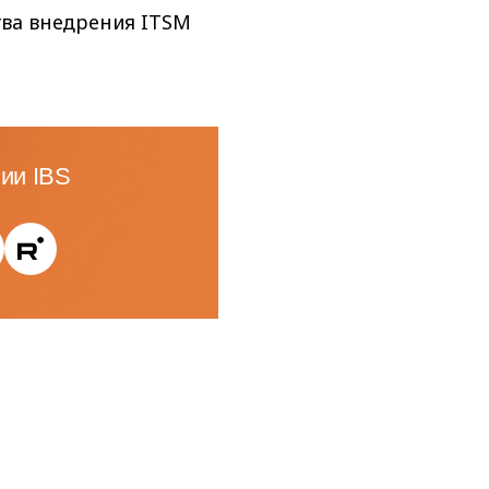
ства внедрения ITSM
ии IBS