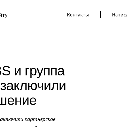
Контакты
Напис
айту
S и группа
t заключили
ашение
t заключили партнерское