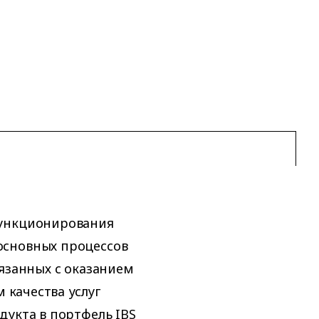
функционирования
основных процессов
вязанных с оказанием
м качества услуг
дукта в портфель IBS