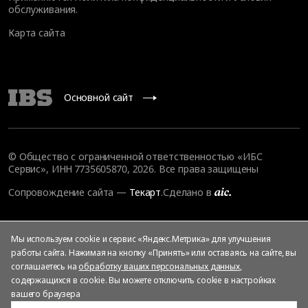
обслуживания
.
Карта сайта
Основной сайт
© Общество с ограниченной ответственностью «ИБС
Сервис», ИНН 7735605870, 2026. Все права защищены
Сопровождение сайта
—
Текарт
.
Сделано в
Мы используем cookie и сервис «Яндекс.Метрика» для улучшения
работы сайта. Нажимая на кнопку «Принять» или оставаясь на сайте, вы
соглашаетесь на
обработку ваших персональных данных
,
содержащихся в cookie. Вы можете отключить cookie в настройках
вашего браузера