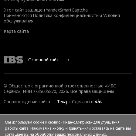
Этот сайт защищен YandexSmartCaptcha.
Применяются
Политика конфиденциальности
и
Условия
обслуживания
.
Карта сайта
Основной сайт
© Общество с ограниченной ответственностью «ИБС
Сервис», ИНН 7735605870, 2026. Все права защищены
Сопровождение сайта
—
Текарт
.
Сделано в
Мы используем cookie и сервис «Яндекс.Метрика» для улучшения
работы сайта. Нажимая на кнопку «Принять» или оставаясь на сайте, вы
соглашаетесь на
обработку ваших персональных данных
,