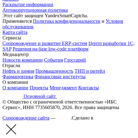
Раскрытие информации
Антикоррупционная политика
Этот сайт защищен YandexSmartCaptcha.
Применяются
Политика конфиденциальности
и
Условия
обслуживания
.
Карта сайта
Сервисы
Сопровождение и развитие ERP-систем
Центр разработки 1С,
SAP
Решения на базе low-code платформ
Медиацентр
Новости компании
События
Глоссарий
Отрасли
Нефть и химия
Промышленность
ТНП и ритейл
Фармацевтика
Финансовые институты
О компании
О компании
Проекты
Менеджмент
Контакты
Основной сайт
© Общество с ограниченной ответственностью «ИБС
Сервис», ИНН 7735605870, 2026. Все права защищены
Сопровождение сайта
—
Текарт
.
Сделано в