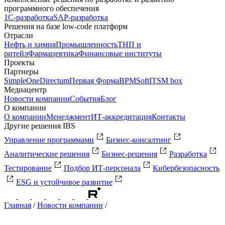
программного обеспечения
1С-разработка
SAP-разработка
Решения на базе low-code платформ
Отрасли
Нефть и химия
Промышленность
ТНП и
ритейл
Фармацевтика
Финансовые институты
Проекты
Партнеры
SimpleOne
Directum
Первая Форма
BPMSoft
ITSM box
Медиацентр
Новости компании
События
Блог
О компании
О компании
Менеджмент
ИТ-аккредитация
Контакты
Другие решения IBS
Управление программами
Бизнес-консалтинг
Аналитические решения
Бизнес-решения
Разработка
Тестирование
Подбор ИТ-персонала
Кибербезопасность
ESG и устойчивое развитие
Главная
/
Новости компании
/