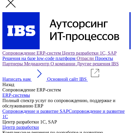
Сопровождение
ERP-систем
Центр разработки 1С,
SAP
Решения на базе low-code платформ
Отрасли
Проекты
Партнеры
Медиацентр
О
компании
Другие решения
IBS
Написать нам
Основной сайт IBS
Назад
Сопровождение ERP-систем
ERP-системы
Полный спектр услуг по сопровождению, поддержке и
обслуживанию ERP
Сопровождение и развитие SAP
Сопровождение и развитие
1С
Центр разработки 1С, SAP
Центр разработки
Комплексные решения по разработке и развитию