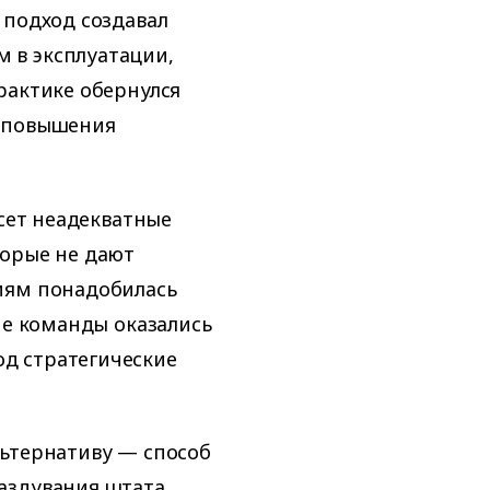
 подход создавал
 в эксплуатации,
рактике обернулся
о повышения
есет неадекватные
торые не дают
иям понадобилась
ие команды оказались
д стратегические
льтернативу — способ
аздувания штата.