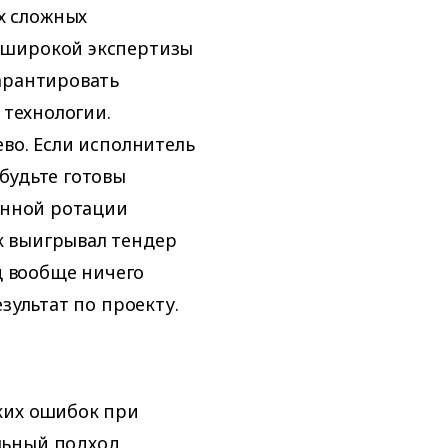
х сложных
 широкой экспертизы
арантировать
 технологии.
во. Если исполнитель
будьте готовы
оянной ротации
к выигрывал тендер
од вообще ничего
зультат по проекту.
ких ошибок при
льный подход