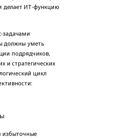
 и делает ИТ-функцию
с-задачами
ы должны уметь
ции подрядчиков,
их и стратегических
ологический цикл
ективности:
сы
в избыточные