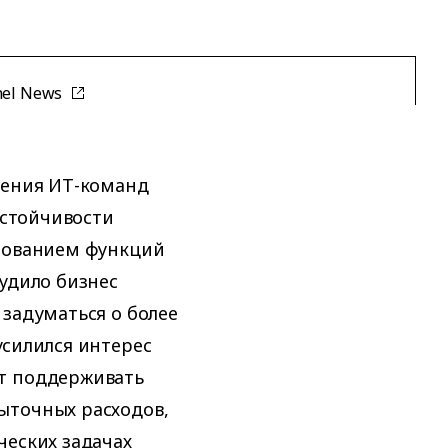
nel News
рения ИТ-команд
устойчивости
ированием функций
нудило бизнес
 задуматься о более
усилился интерес
т поддерживать
ыточных расходов,
ческих задачах