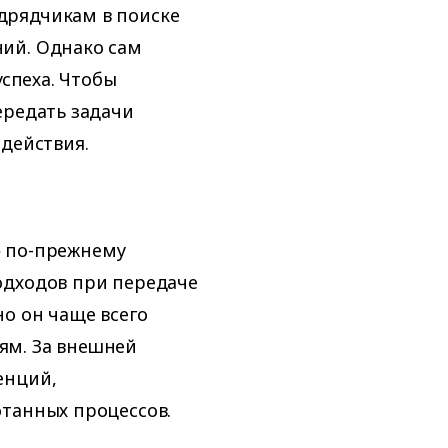
дрядчикам в поиске
ий. Однако сам
успеха. Чтобы
ередать задачи
одействия.
» по-прежнему
одходов при передаче
но он чаще всего
ям. За внешней
енций,
отанных процессов.