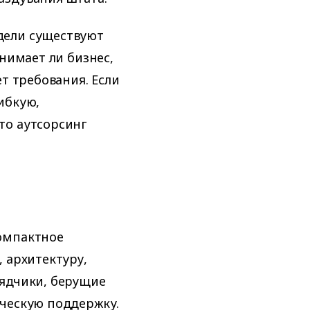
дели существуют
онимает ли бизнес,
т требования. Если
ибкую,
то аутсорсинг
омпактное
 архитектуру,
рядчики, берущие
ическую поддержку.