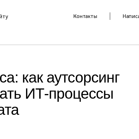
Контакты
Напис
айту
а: как аутсорсинг
ать ИТ-процессы
ата