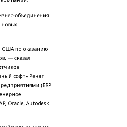
-компании.
бизнес-объединения
 новых
й США по оказанию
в, — сказал
отчиков
нный софт» Ренат
предприятиями (ERP
женерное
, Oracle, Autodesk