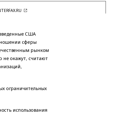
NTERFAX.RU
 введенные США
отношении сферы
течественным рынком
о не окажут, считают
анизаций,
вых ограничительных
ость использования