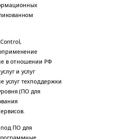
формационных
бликованном
Control,
воприменение
ие в отношении РФ
слуг и услуг
ие услуг техподдержки
ровня (ПО для
ования
сервисов.
 под ПО для
программные