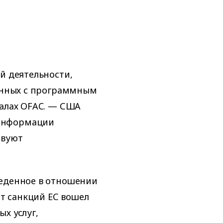
й деятельности,
занных с программным
иалах OFAC. — США
 информации
твуют
веденное в отношении
ет санкций ЕС вошел
х услуг,