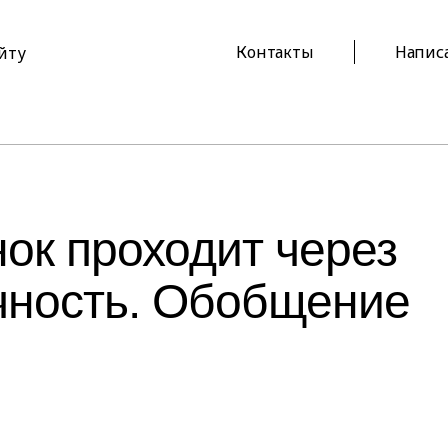
Контакты
Напис
айту
ок проходит через
чность. Обобщение