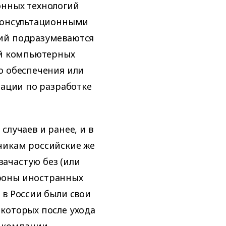
онных технологий
 консультационными
гий подразумеваются
ой компьютерных
о обеспечения или
тации по разработке
случаев и ранее, и в
чикам российские же
ачастую без (или
роны иностранных
 в России были свои
которых после ухода