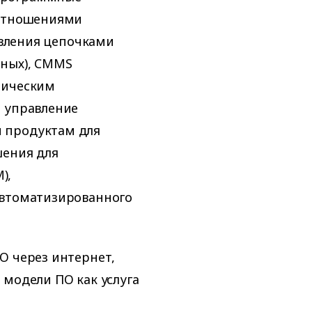
оотношениями
равления цепочками
нных), CMMS
ническим
и управление
 продуктам для
шения для
),
автоматизированного
О через интернет,
 модели ПО как услуга