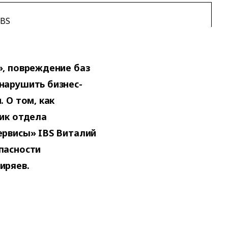
IBS
», повреждение баз
нарушить бизнес-
 О том, как
ик отдела
ервисы» IBS Виталий
пасности
иряев.