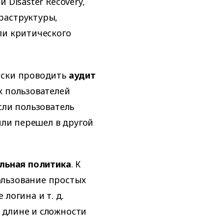
 Disaster Recovery,
раструктуры,
ли критического
ески проводить
аудит
х пользователей
сли пользователь
или перешел в другой
.
льная политика
. К
льзование простых
логина и т. д.
 длине и сложности