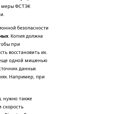
й меры ФСТЭК
и.
ионной безопасности
нных
. Копия должна
чтобы при
ть восстановить их.
т еще одной мишенью
сточник данных
иях. Например, при
, нужно также
и скорость