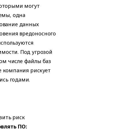
 которыми могут
емы, одна
ование данных
овения вредоносного
используются
имости. Под угрозой
ом числе файлы баз
те компания рискует
ись годами.
зить риск
овлять ПО: