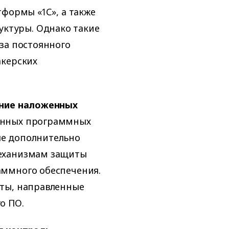
тформы «1С», а также
ктуры. Однако такие
за постоянного
акерских
ание наложенных
анных программных
е дополнительно
механизмам защиты
аммного обеспечения.
ты, направленные
о ПО.