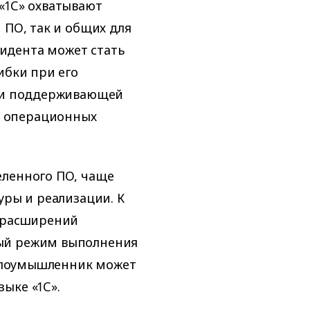
«1С» охватывают
 ПО, так и общих для
идента может стать
ибки при его
сти поддерживающей
 операционных
еленного ПО, чаще
уры и реализации. К
е расширений
ый режим выполнения
о злоумышленник может
ыке «1С».