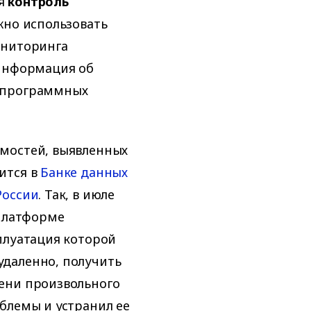
ся
контроль
ожно использовать
ониторинга
 информация об
м программных
мостей, выявленных
ится в
Банке данных
России
. Так, в июле
 платформе
плуатация которой
даленно, получить
ени произвольного
блемы и устранил ее