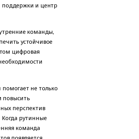
я поддержки и центр
нутренние команды,
печить устойчивое
этом цифровая
 необходимости
 помогает не только
и повысить
рных перспектив
. Когда рутинные
енняя команда
стов появляется