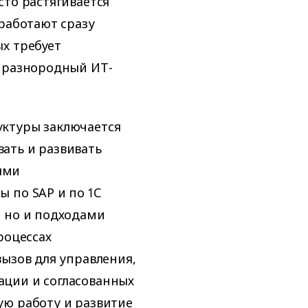
сто растягивается
 работают сразу
х требует
т разнородный ИТ-
уктуры заключается
ать и развивать
ями
 по SAP и по 1С
, но и подходами
роцессах
вызов для управления,
ции и согласованных
ую работу и развитие