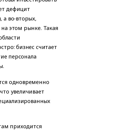
ает дефицит
 а во-вторых,
на этом рынке. Такая
 области
стро: бизнес считает
тие персонала
ы.
ится одновременно
что увеличивает
специализированных
стам приходится