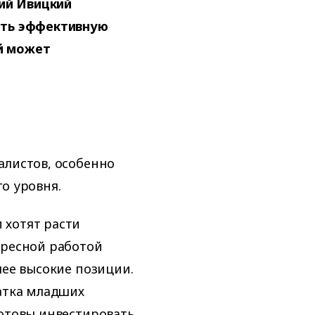
ий Ивицкий
ить эффективную
й может
алистов, особенно
о уровня.
 хотят расти
ересной работой
лее высокие позиции.
ватка младших
готовы инвестировать