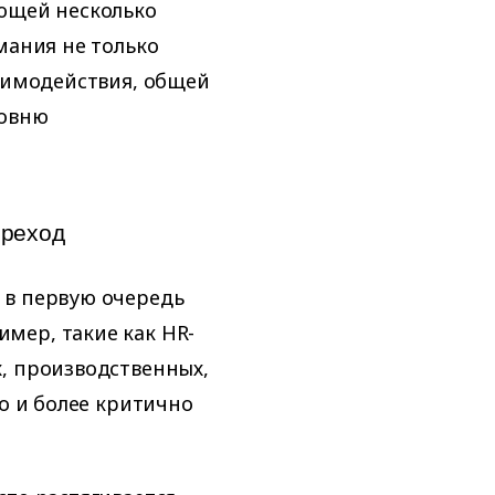
яющей несколько
мания не только
заимодействия, общей
ровню
ереход
 в первую очередь
мер, такие как HR-
, производственных,
но и более критично