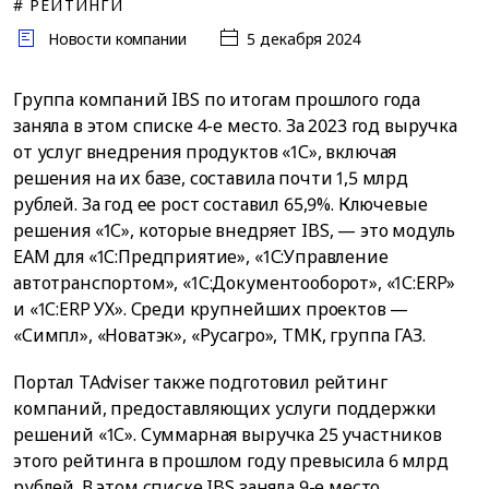
# РЕЙТИНГИ
Новости компании
5 декабря 2024
Группа компаний IBS по итогам прошлого года
заняла в этом списке 4-е место. За 2023 год выручка
от услуг внедрения продуктов «1С», включая
решения на их базе, составила почти 1,5 млрд
рублей. За год ее рост составил 65,9%. Ключевые
решения «1С», которые внедряет IBS, — это модуль
EAM для «1С:Предприятие», «1С:Управление
автотранспортом», «1С:Документооборот», «1С:ERP»
и «1С:ERP УХ». Среди крупнейших проектов —
«Симпл», «Новатэк», «Русагро», ТМК, группа ГАЗ.
Портал TAdviser также подготовил рейтинг
компаний, предоставляющих услуги поддержки
решений «1С». Суммарная выручка 25 участников
этого рейтинга в прошлом году превысила 6 млрд
рублей. В этом списке IBS заняла 9-е место