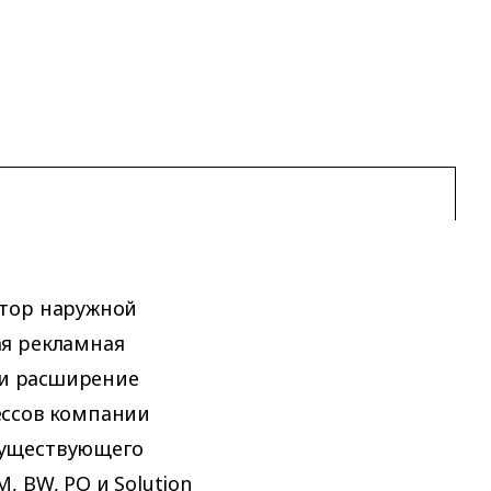
атор наружной
ая рекламная
 и расширение
ессов компании
существующего
 BW, PO и Solution