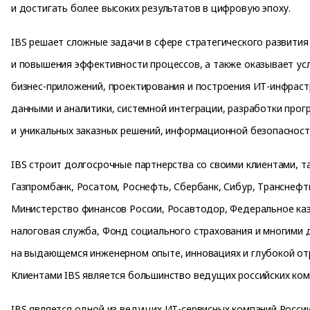
и достигать более высоких результатов в цифровую эпоху.
IBS решает сложные задачи в сфере стратегического развития
и повышения эффективности процессов, а также оказывает ус
бизнес-приложений, проектирования и построения ИТ-инфраст
данными и аналитики, системной интеграции, разработки про
и уникальных заказных решений, информационной безопасности
IBS строит долгосрочные партнерства со своими клиентами, т
Газпромбанк, Росатом, Роснефть, Сбербанк, Сибур, Транснефть
Министерство финансов России, Росавтодор, Федеральное ка
налоговая служба, Фонд социального страхования и многими 
на выдающемся инженерном опыте, инновациях и глубокой отр
Клиентами IBS является большинство ведущих российских ком
IBS является одной из ведущих ИТ-сервисных компаний России