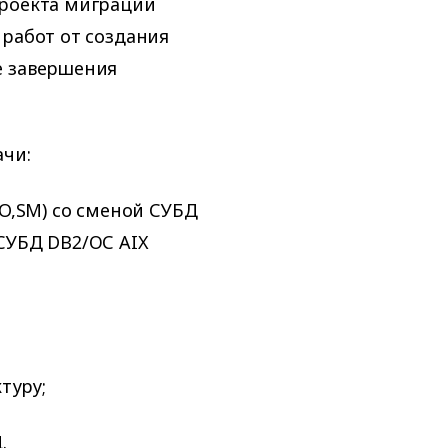
проекта миграции
 работ от создания
е завершения
ачи:
O,SM) со сменой СУБД
СУБД DB2/ОС AIX
туру;
.