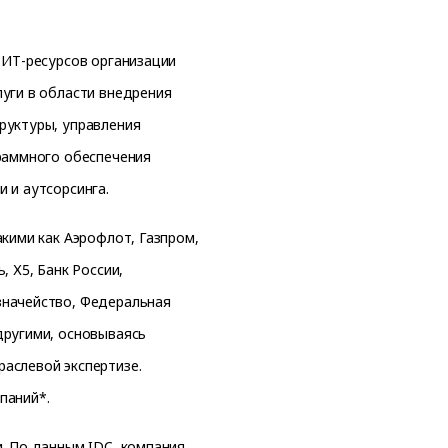
 ИТ-ресурсов организации
луги в области внедрения
руктуры, управления
граммного обеспечения
 и аутсорсинга.
акими как Аэрофлот, Газпром,
, Х5, Банк России,
значейство, Федеральная
другими, основываясь
аслевой экспертизе.
паний*.
. По данным IDC, компания