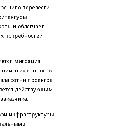
r решило перевести
рхитектуры
раты и облегчает
их потребностей
яется миграция
ении этих вопросов
вала сотни проектов
ляется действующим
заказчика.
евой инфраструктуры
циальными