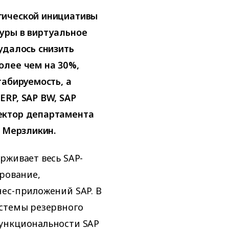
гической инициативы
уры в виртуальное
удалось снизить
олее чем на 30%,
табируемость, а
RP, SAP BW, SAP
ектор департамента
й Мерзликин.
рживает весь SAP-
ирование,
ес-приложений SAP. В
истемы резервного
ункциональности SAP