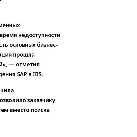
еменных
 время недоступности
ть основных бизнес-
рация прошла
й», — отметил
ния SAP в IBS.
ичила
позволило заказчику
ем вместо поиска