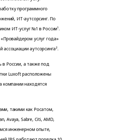
зработку программного
ожений, ИТ-аутсорсинг. По
ком ИТ-услуг №1 в России¹.
а «Провайдером услуг года»
й ассоциации аутсорсинга².
 в России, а также под
отки Luxoft расположены
ва компании находятся
ми, такими как Росатом,
, Avaya, Sabre, Citi, AMD,
мся инженерном опыте,
ний IBS работают порядка 10