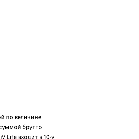
ей по величине
 суммой брутто
V Life входит в 10-у