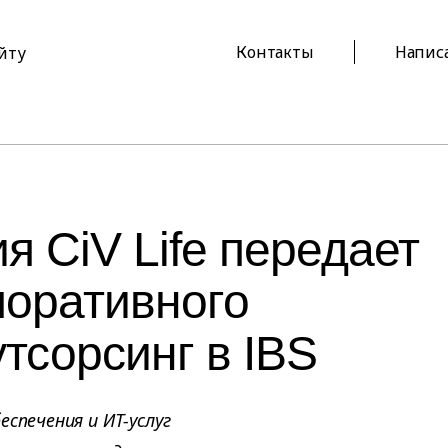
Контакты
Напис
айту
я CiV Life передает
поративного
тсорсинг в IBS
спечения и ИТ-услуг