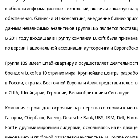
в области информационных технологий, включая заказную ра
обеспечения, бизнес- и ИТ-консалтинг, внедрение бизнес-прил
данным независимых аналитиков Группа IBS является поставщи
В 2011 году входящая в Группу компания Luxoft была признан
по версии Национальной ассоциации аутсорсинга и Европейско
Группа IBS имеет штаб-квартиру и осуществляет деятельность
брендом Luxoft в 10 странах мира. Крупнейшие центры разраб
в России, странах Восточной Европы и Азии, представительст
в США, Швейцарии, Германии, Великобритании и Сингапуре.
Компания строит долгосрочные партнерства со своими клиента
Газпром, Сбербанк, Boeing, Deutsche Bank, UBS, IBM, Dell, Harman
Ford и другими мировыми лидерами, основываясь на выдающе
инновациях и глубокой отраслевой экспертизе. В Группе компа