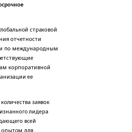
госрочное
глобальной страховой
ения отчетности
к и по международным
ветствующие
кам корпоративной
ганизации ее
 количества заявок
ризнанного лидера
адающего всей
 опытом для