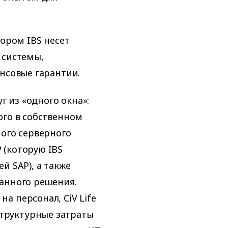
тором IBS несет
 системы,
ансовые гарантии.
г из «одного окна»:
ого в собственном
ного серверного
 (которую IBS
й SAP), а также
анного решения.
а персонал, CiV Life
труктурные затраты