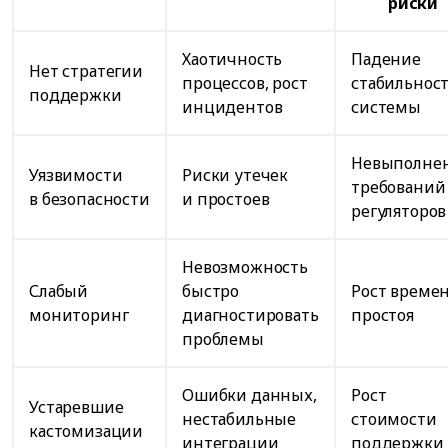
риски
Хаотичность
Падение
Нет стратегии
процессов, рост
стабильнос
поддержки
инцидентов
системы
Невыполне
Уязвимости
Риски утечек
требований
в безопасности
и простоев
регуляторов
Невозможность
Слабый
быстро
Рост време
мониторинг
диагностировать
простоя
проблемы
Ошибки данных,
Рост
Устаревшие
нестабильные
стоимости
кастомизации
интеграции
поддержки