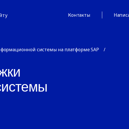
Контакты
Напис
айту
нформационной системы на платформе SAP
/
жки
системы
P