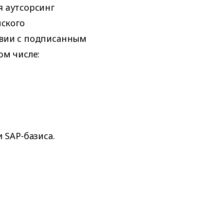
я аутсорсинг
ского
твии с подписанным
ом числе:
 SAP-базиса.