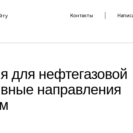
Контакты
Напис
айту
 для нефтегазовой
ивные направления
ем