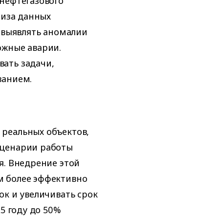
нефтегазового
лиза данных
и выявлять аномалии
ожные аварии.
ать задачи,
ванием.
реальных объектов,
сценарии работы
я. Внедрение этой
м более эффективно
ок и увеличивать срок
5 году до 50%