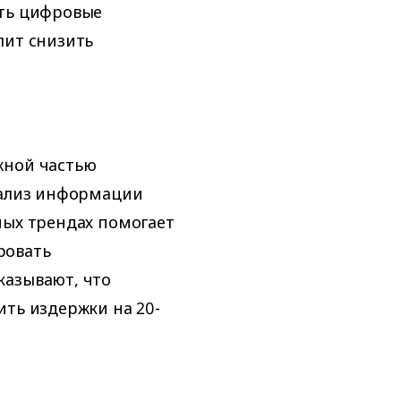
ать цифровые
лит снизить
жной частью
нализ информации
ных трендах помогает
ровать
казывают, что
ить издержки на 20-