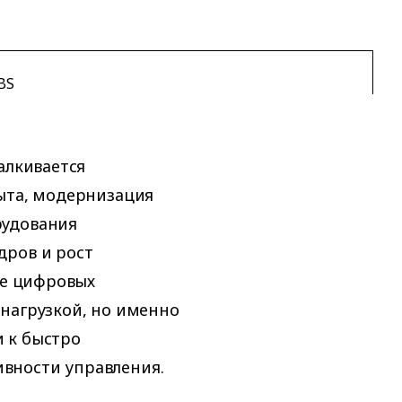
BS
алкивается
быта, модернизация
рудования
дров и рост
ие цифровых
нагрузкой, но именно
 к быстро
вности управления.