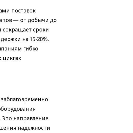
ами поставок
апов — от добычи до
й сокращает сроки
здержки на 15-20%.
мпаниям гибко
х циклах
 заблаговременно
оборудования
 Это направление
ышения надежности