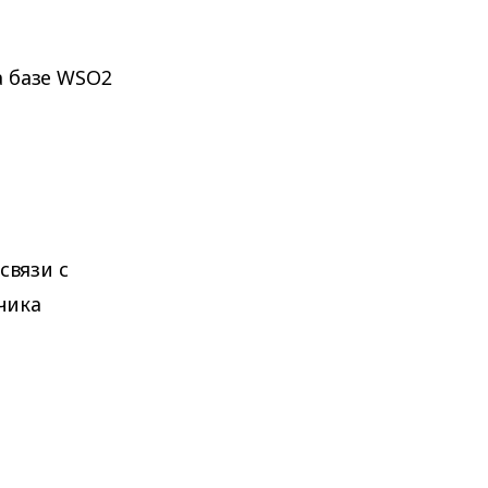
 базе WSO2
связи с
чика