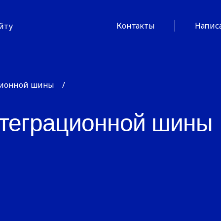
Контакты
Напис
айту
ционной шины
/
теграционной шины