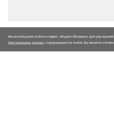
Мы используем cookie и сервис «Яндекс.Метрика» для улучшения р
персональных данных
, содержащихся в cookie. Вы можете отключ
Контакты
IBS Advanced Outsourcing