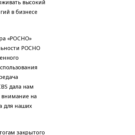
рживать высокий
гий в бизнесе
ора «РОСНО»
ельности РОСНО
венного
использования
редача
IBS дала нам
 внимание на
а для наших
тогам закрытого