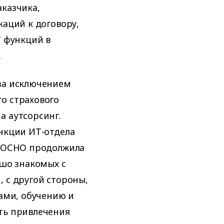
казчика,
каций к договору,
Т функций в
.
за исключением
о страхового
а аутсорсинг.
нкции ИТ-отдела
 РОСНО продолжила
ошо знакомых с
 с другой стороны,
сами, обучению и
ть привлечения