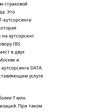
м страховой
да. Это
-аутсорсинга:
которая
 на аутсорсинг
овору IBS
мест в двух
Москве и
 аутсорсинга DATA
ставляющим услуги
олее 7 млн.
низаций. При таком