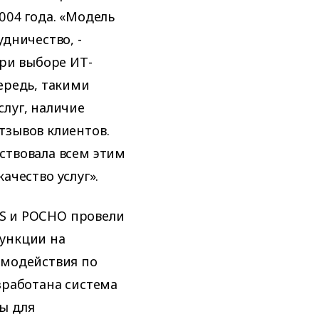
004 года. «Модель
дничество, -
при выборе ИТ-
ередь, такими
луг, наличие
тзывов клиентов.
ствовала всем этим
ачество услуг».
IBS и РОСНО провели
ункции на
имодействия по
зработана система
ы для