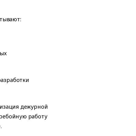
атывают:
ных
разработки
низация дежурной
еребойную работу
.